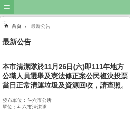
跳到主要內容區塊
:::
進
:::
階
首頁
最新公告
搜
尋
最新公告
本市清潔隊於11月26日(六)即111年地方
最
新
公職人員選舉及憲法修正案公民複決投票
公
當日正常清運垃圾及資源回收，請查照。
告
服
發布單位：斗六市公所
務
單位：斗六市清潔隊
項
目