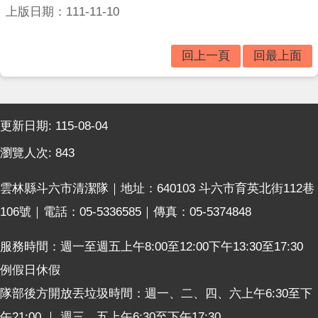
垃
上版日期：111-11-10
圾
車
時
回上一頁
回最上面
間
表
:::
便
更新日期:
115-08-04
民
服
瀏覽人次:
843
務
雲林縣斗六市清潔隊｜地址：640103 斗六市育英北街112巷
相
關
106號｜電話：05-5336585｜傳真：05-5374848
法
規
服務時間：週一至週五上午8:00至12:00下午13:30至17:30
表
例假日休假
格
隊部後方開放丟垃圾時間：週一、二、四、六上午6:30至下
下
載
午21:00 ｜ 週三、五上午6:30至下午17:30