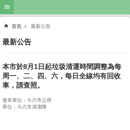
跳到主要內容區塊
:::
進
:::
階
首頁
最新公告
搜
尋
最新公告
本市於8月1日起垃圾清運時間調整為每
最
新
周一、二、四、六，每日全線均有回收
公
車，請查照。
告
服
發布單位：斗六市公所
務
單位：斗六市清潔隊
項
目