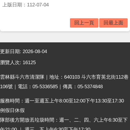
垃
上版日期：112-07-04
圾
車
時
回上一頁
回最上面
間
表
:::
便
更新日期:
2026-08-04
民
服
瀏覽人次:
16125
務
雲林縣斗六市清潔隊｜地址：640103 斗六市育英北街112巷
相
關
106號｜電話：05-5336585｜傳真：05-5374848
法
規
服務時間：週一至週五上午8:00至12:00下午13:30至17:30
表
例假日休假
格
隊部後方開放丟垃圾時間：週一、二、四、六上午6:30至下
下
載
午21:00 ｜ 週三、五上午6:30至下午17:30