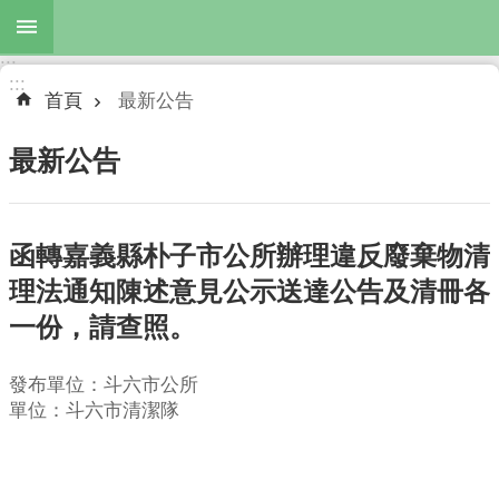
跳到主要內容區塊
:::
進
:::
階
首頁
最新公告
搜
尋
最新公告
函轉嘉義縣朴子市公所辦理違反廢棄物清
最
新
理法通知陳述意見公示送達公告及清冊各
公
一份，請查照。
告
服
發布單位：斗六市公所
務
單位：斗六市清潔隊
項
目