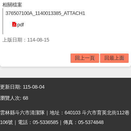
垃
相關檔案
圾
376507100A_1140013385_ATTACH1
車
時
pdf
間
表
上版日期：114-08-15
便
民
回上一頁
回最上面
服
務
相
:::
關
更新日期:
115-08-04
法
規
瀏覽人次:
68
表
雲林縣斗六市清潔隊｜地址：640103 斗六市育英北街112巷
格
106號｜電話：05-5336585｜傳真：05-5374848
下
載