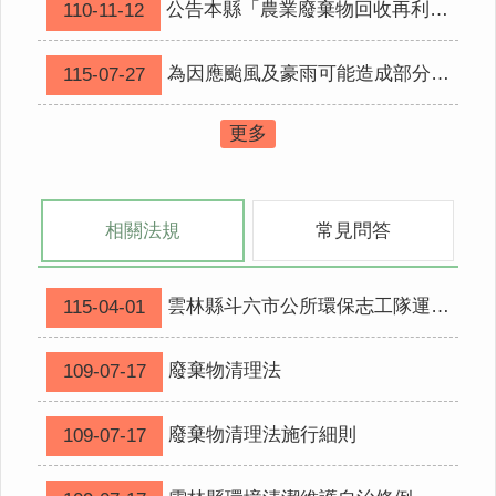
垃
公告本縣「農業廢棄物回收再利用允收標準」1份，請查照。
110-11-12
圾
車
為因應颱風及豪雨可能造成部分地區積淹水及環境中積水容器增加，請確實落實登革熱及水媒傳染病防治工作，降低疾病傳播風險，請查照。
115-07-27
時
間
表
更多
便
民
服
相關法規
常見問答
務
相
雲林縣斗六市公所環保志工隊運作經費補助要點
115-04-01
關
法
規
廢棄物清理法
109-07-17
表
廢棄物清理法施行細則
109-07-17
格
下
載