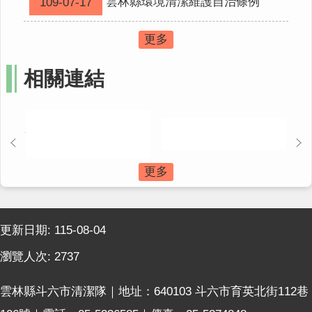
雲林縣環境清潔維護自治條例
109-07-17
常
更多
見
問
答
相關連結
回
首
頁
網
更多
站
導
覽
:::
更新日期:
115-08-04
瀏覽人次:
2737
雲林縣斗六市清潔隊｜地址：640103 斗六市育英北街112巷