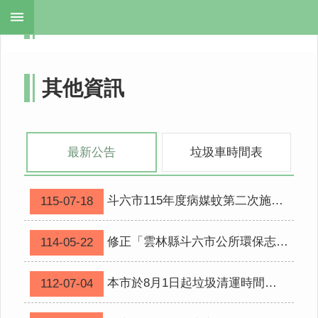
跳到主要內容區塊
最新消息
:::
:::
進
階
搜
其他資訊
尋
最新公告
垃圾車時間表
最
新
公
斗六市115年度病媒蚊第二次施作日程表
115-07-18
告
服
修正「雲林縣斗六市公所環保志工隊運作經費補助要點」部分條文
114-05-22
務
項
本市於8月1日起垃圾清運時間調整為每周一、二、四、六，每日全線均有回收車，請查照。
112-07-04
目