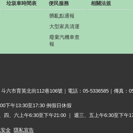
垃圾車時間表
便民服務
相關法規
髒亂點通報
大型家具清運
廢棄汽機車查
報
六市育英北街112巷106號｜電話：05-5336585｜傳真：05-5
0下午13:30至17:30 例假日休假
上午6:30至下午21:00 ｜ 週三、五上午6:30至下午17:
訊安全
隱私宣告