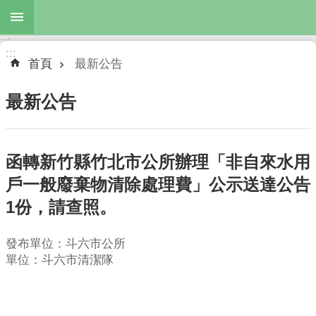
跳到主要內容區塊
:::
進
:::
階
首頁
最新公告
搜
尋
最新公告
函轉新竹縣竹北市公所辦理「非自來水用
最
新
戶一般廢棄物清除處理費」公示送達公告
公
1份，請查照。
告
服
發布單位：斗六市公所
務
單位：斗六市清潔隊
項
目