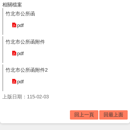
垃
相關檔案
圾
竹北市公所函
車
時
pdf
間
表
竹北市公所函附件
便
民
pdf
服
務
竹北市公所函附件2
相
pdf
關
法
上版日期：115-02-03
規
表
回上一頁
回最上面
格
下
載