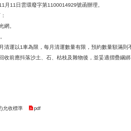
月11日雲環廢字第1100014929號函辦理。
下：
光網。
2。
每月清運以1車為限，每月清運數量有限，預約數量額滿則
物回收前應抖落沙土、石、枯枝及雜物後，並妥適摺疊綑
pdf
)允收標準