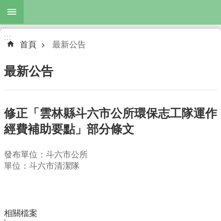
跳到主要內容區塊
:::
進
:::
階
首頁
最新公告
搜
尋
最新公告
修正「雲林縣斗六市公所環保志工隊運作
最
新
經費補助要點」部分條文
公
告
發布單位：斗六市公所
單位：斗六市清潔隊
服
務
項
目
相關檔案