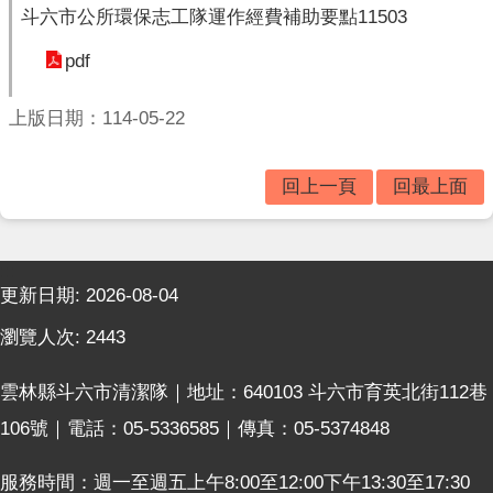
垃
斗六市公所環保志工隊運作經費補助要點11503
圾
車
pdf
時
間
上版日期：114-05-22
表
便
回上一頁
回最上面
民
服
務
:::
相
更新日期:
2026-08-04
關
瀏覽人次:
2443
法
規
雲林縣斗六市清潔隊｜地址：640103 斗六市育英北街112巷
表
106號｜電話：05-5336585｜傳真：05-5374848
格
下
服務時間：週一至週五上午8:00至12:00下午13:30至17:30
載