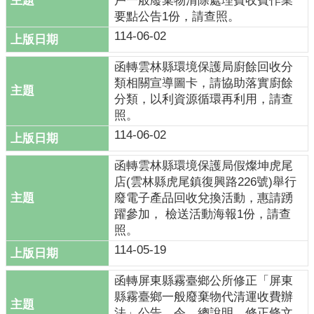
戶一般廢棄物清除處理費收費作業
垃
要點公告1份，請查照。
圾
車
114-06-02
時
間
函轉雲林縣環境保護局廚餘回收分
表
類相關宣導圖卡，請協助落實廚餘
分類，以利資源循環再利用，請查
便
照。
民
114-06-02
服
務
函轉雲林縣環境保護局假燦坤虎尾
店(雲林縣虎尾鎮復興路226號)舉行
相
廢電子產品回收兌換活動，惠請踴
關
躍參加， 檢送活動海報1份，請查
法
照。
規
114-05-19
表
格
函轉屏東縣霧臺鄉公所修正「屏東
下
縣霧臺鄉一般廢棄物代清運收費辦
載
法」公告、令、總說明、修正條文