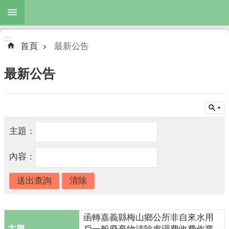
跳到主要內容區塊
:::
進
:::
階
首頁
最新公告
搜
尋
最新公告
最
新
主題：
公
告
內容：
服
務
項
目
函轉嘉義縣梅山鄉公所非自來水用