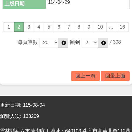
114-04-29
1
2
3
4
5
6
7
8
9
10
...
16
/
308
每頁筆數
跳到
回上一頁
回最上面
:::
更新日期:
115-08-04
瀏覽人次:
133209
雲林縣斗六市清潔隊｜地址：640103 斗六市育英北街112巷