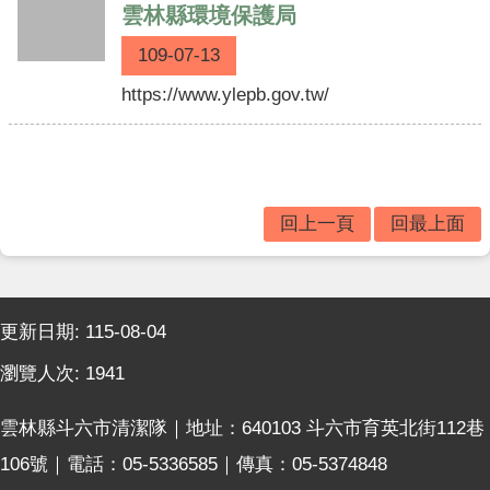
雲林縣環境保護局
常
109-07-13
見
問
https://www.ylepb.gov.tw/
答
回
首
頁
回上一頁
回最上面
網
站
:::
導
更新日期:
115-08-04
覽
瀏覽人次:
1941
雲林縣斗六市清潔隊｜地址：640103 斗六市育英北街112巷
106號｜電話：05-5336585｜傳真：05-5374848