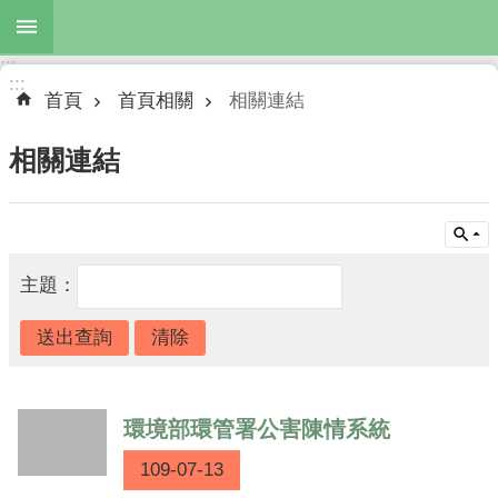
跳到主要內容區塊
:::
進
:::
階
首頁
首頁相關
相關連結
搜
尋
相關連結
最
新
主題：
公
告
服
務
環境部環管署公害陳情系統
項
目
109-07-13